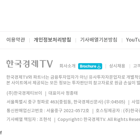
개인정보처리방침
이용약관
기사배열기본방침
You
패밀리사이트
한국경제TV
와우넷
주식창
미네르바아카데미
회사소개
상시채용
고
한경미디어그룹
한국경제신문
한국경제매거진
BOO
한국경제TV와파트너는금융투자업자가아닌유사투자자문업자로개별적
본사이트에서제공되는모든정보는투자판단의참고자료로원금손실이발
모바일앱
한국경제TV앱
주식창앱
와우넷앱
(주)한국경제티브이
대표이사정종태
서울특별시중구청파로463(중림동,한국경제신문사)(우:04505)
사업
통신판매업신고번호:서울중구2022-0572호
호스팅제공자:(주)한
기사배열책임자:조현석
Copyright©한국경제TV.AllRightsReser
f