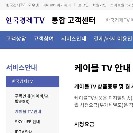
한국경제TV
와우넷
미네르바아카데미
로그인
회원가입
스마트원격지
통합고객센터
한국경제TV
고객상담
고객참여
서비스안내
결제/캐시이용안
케이블TV안내
서비스안내
한국경제TV
케이블TV상품종류및월
구독안내(네이버/포
케이블TV상품은디지털방송
탈/RSS)
월시청요금(부가세별도)은
케이블TV안내
SKYLIFE안내
시청요금
IPTV안내