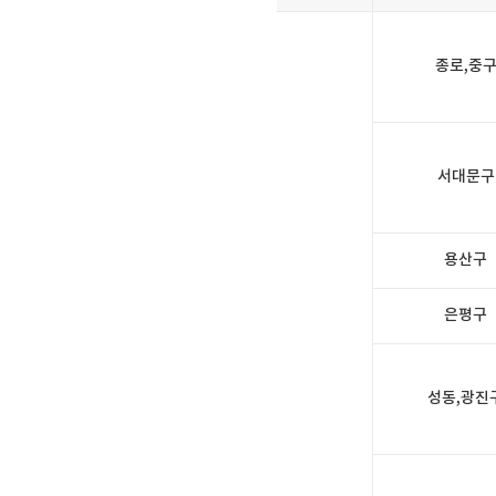
종로,중
서대문구
용산구
은평구
성동,광진