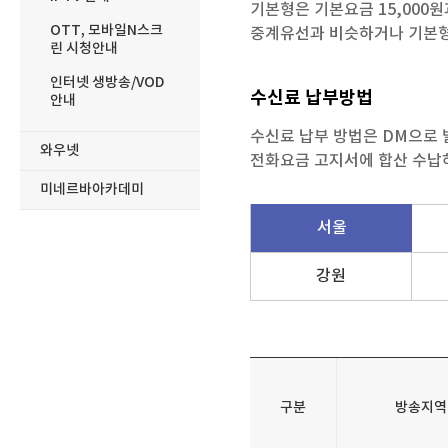
기본형은기본요금15,000
OTT,모바일N스크
중계유선과비슷하거나기본
린시청안내
인터넷생방송/VOD
수신료납부방법
안내
수신료납부방법은DM으로
와우넷
전화요금고지서에합산수납
미네르바아카데미
서울
강원
구분
방송지역